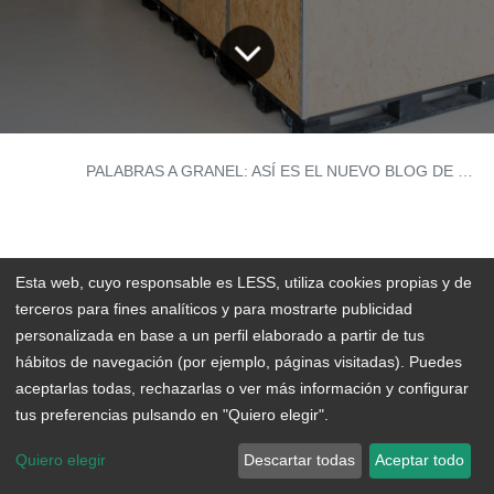
BLOG
PALABRAS A GRANEL: ASÍ ES EL NUEVO BLOG DE LESS
Hace poco más de un año que
LESS
empezó su
Esta web, cuyo responsable es LESS, utiliza cookies propias y de
andadura: primero, como un
supermercado a
terceros para fines analíticos y para mostrarte publicidad
personalizada en base a un perfil elaborado a partir de tus
granel
ubicado en el corazón de Santa Cruz de
hábitos de navegación (por ejemplo, páginas visitadas). Puedes
Tenerife y, poco después, como una tienda online
aceptarlas todas, rechazarlas o ver más información y configurar
con reparto disponible para todo Canarias. Pero
tus preferencias pulsando en "Quiero elegir".
LESS es mucho más que eso
. Es un espacio de
Quiero elegir
Descartar todas
Aceptar todo
reflexión sobre el consumo responsable, una fuente