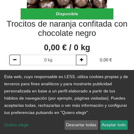
Disponible
Trocitos de naranja confitada con
chocolate negro
0,00
€
/
0
kg
0,00
€
AÑADIR AL CARRITO
Esta web, cuyo responsable es LESS, utiliza cookies propias y de
terceros para fines analíticos y para mostrarte publicidad
En existencias
personalizada en base a un perfil elaborado a partir de tus
hábitos de navegación (por ejemplo, páginas visitadas). Puedes
Add to Wishlist
aceptarlas todas, rechazarlas o ver más información y configurar
tus preferencias pulsando en "Quiero elegir".
Estos trocitos de naranja bañados en chocolate combinan la
Quiero elegir
Descartar todas
Aceptar todo
frescura del cítrico con el dulzor del chocolate. Una mezcla
exquisita, ligera y, no te vamos a engañar, adictiva.