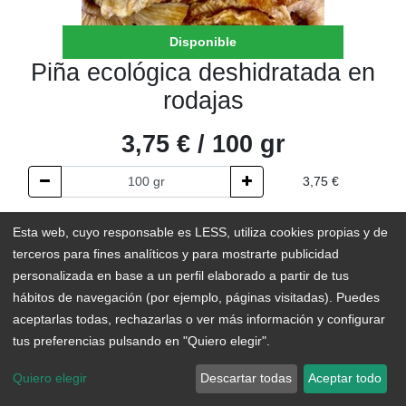
Disponible
Piña ecológica deshidratada en
rodajas
3,75
€
/
100
gr
3,75
€
AÑADIR AL CARRITO
Esta web, cuyo responsable es LESS, utiliza cookies propias y de
terceros para fines analíticos y para mostrarte publicidad
En existencias
personalizada en base a un perfil elaborado a partir de tus
hábitos de navegación (por ejemplo, páginas visitadas). Puedes
Add to Wishlist
aceptarlas todas, rechazarlas o ver más información y configurar
tus preferencias pulsando en "Quiero elegir".
Quiero elegir
Descartar todas
Aceptar todo