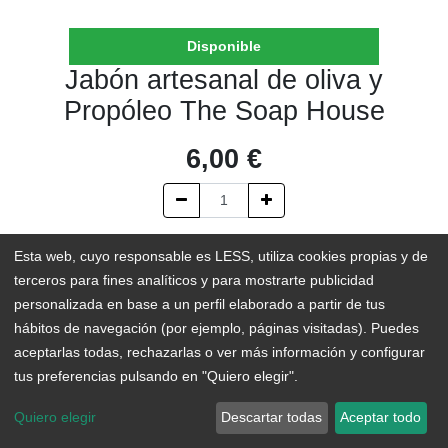
Disponible
Jabón artesanal de oliva y
Propóleo The Soap House
6,00
€
AÑADIR AL CARRITO
Esta web, cuyo responsable es LESS, utiliza cookies propias y de
terceros para fines analíticos y para mostrarte publicidad
En existencias
personalizada en base a un perfil elaborado a partir de tus
hábitos de navegación (por ejemplo, páginas visitadas). Puedes
Add to Wishlist
aceptarlas todas, rechazarlas o ver más información y configurar
tus preferencias pulsando en "Quiero elegir".
Quiero elegir
Descartar todas
Aceptar todo