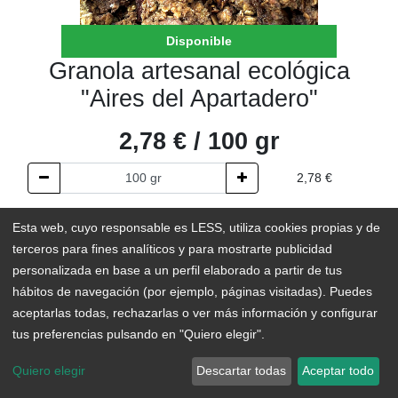
Disponible
Granola artesanal ecológica
"Aires del Apartadero"
2,78
€
/
100
gr
2,78
€
AÑADIR AL CARRITO
Esta web, cuyo responsable es LESS, utiliza cookies propias y de
terceros para fines analíticos y para mostrarte publicidad
En existencias
personalizada en base a un perfil elaborado a partir de tus
hábitos de navegación (por ejemplo, páginas visitadas). Puedes
Add to Wishlist
aceptarlas todas, rechazarlas o ver más información y configurar
tus preferencias pulsando en "Quiero elegir".
Quiero elegir
Descartar todas
Aceptar todo