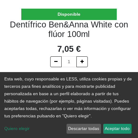
Disponible
Dentífrico Ben&Anna White con
flúor 100ml
7,05
€
AÑADIR AL CARRITO
Esta web, cuyo responsable es LESS, utiliza cookies propias y de
terceros para fines analíticos y para mostrarte publicidad
En existencias
personalizada en base a un perfil elaborado a partir de tus
hábitos de navegación (por ejemplo, páginas visitadas). Puedes
Add to Wishlist
aceptarlas todas, rechazarlas o ver más información y configurar
tus preferencias pulsando en "Quiero elegir".
Quiero elegir
Descartar todas
Aceptar todo