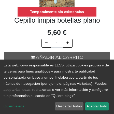
Temporalmente sin existencias
Cepillo limpia botellas plano
5,60
€
AÑADIR AL CARRITO
Esta web, cuyo responsable es LESS, utiliza cookies propias y de
Temporalmente sin existencias
terceros para fines analíticos y para mostrarte publicidad
personalizada en base a un perfil elaborado a partir de tus
Add to Wishlist
hábitos de navegación (por ejemplo, páginas visitadas). Puedes
aceptarlas todas, rechazarlas o ver más información y configurar
Cepillo de madera de haya de cultivo europeo para limpiar
tus preferencias pulsando en "Quiero elegir".
botellas, termos y vasos de boca ancha.
Tiene un mango largo y rígido, ideal para llegar al fondo de los
Quiero elegir
Descartar todas
Aceptar todo
recipientes y limpiar de forma cómoda hasta la suciedad más