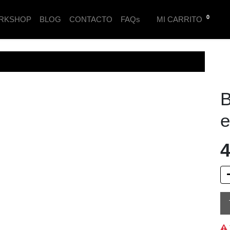
0
RKSHOP
BLOG
CONTACTO
FAQs
MI CARRITO
B
e
4