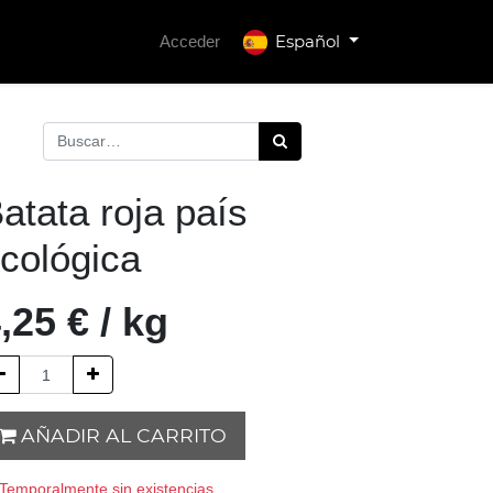
Español
Acceder
atata roja país
cológica
,25
€
/
kg
AÑADIR AL CARRITO
Temporalmente sin existencias