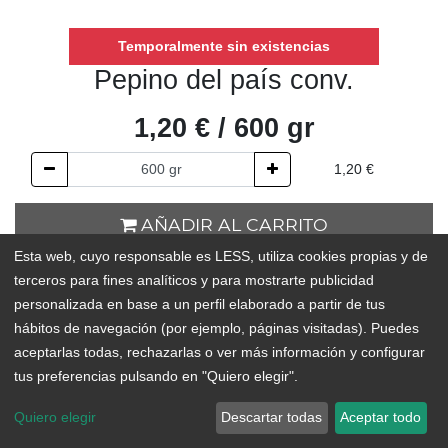
Temporalmente sin existencias
Pepino del país conv.
1,20
€
/
600
gr
1,20
€
AÑADIR AL CARRITO
Esta web, cuyo responsable es LESS, utiliza cookies propias y de
Temporalmente sin existencias
terceros para fines analíticos y para mostrarte publicidad
personalizada en base a un perfil elaborado a partir de tus
Add to Wishlist
hábitos de navegación (por ejemplo, páginas visitadas). Puedes
aceptarlas todas, rechazarlas o ver más información y configurar
tus preferencias pulsando en "Quiero elegir".
ORIGEN:
Güímar
Quiero elegir
Descartar todas
Aceptar todo
IMPORTANTE: Puedes hacer tu pedido de frescos hasta 48h
antes del día de reparto. Todos los pedidos realizados después