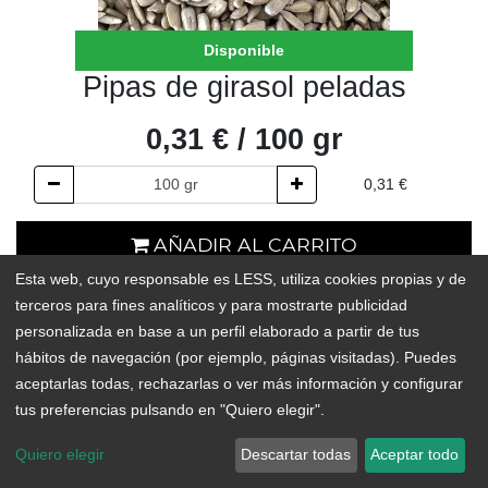
Disponible
Pipas de girasol peladas
0,31
€
/
100
gr
0,31
€
AÑADIR AL CARRITO
Esta web, cuyo responsable es LESS, utiliza cookies propias y de
En existencias
terceros para fines analíticos y para mostrarte publicidad
personalizada en base a un perfil elaborado a partir de tus
Add to Wishlist
hábitos de navegación (por ejemplo, páginas visitadas). Puedes
aceptarlas todas, rechazarlas o ver más información y configurar
Semilla de girasol pelada. Un sano y excelente snack que
tus preferencias pulsando en "Quiero elegir".
también puede utilizarse para aderezar ensaladas o cremas.
Quiero elegir
Descartar todas
Aceptar todo