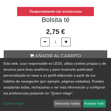
Temporalmente sin existencias
Bolsita té
2,75
€
AÑADIR AL CARRITO
Esta web, cuyo responsable es LESS, utiliza cookies propias y de
Temporalmente sin existencias
terceros para fines analíticos y para mostrarte publicidad
personalizada en base a un perfil elaborado a partir de tus
Add to Wishlist
hábitos de navegación (por ejemplo, páginas visitadas). Puedes
aceptarlas todas, rechazarlas o ver más información y configurar
tus preferencias pulsando en "Quiero elegir".
Estas bolsitas individuales para el té e infusiones están fabricadas
en España con algodón reciclado y cáñamo. Podrás rellenarlas
Quiero elegir
Descartar todas
Aceptar todo
de tus infusiones y tés favoritos, así como especias u otros