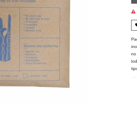
Pa
in
no
to
ti