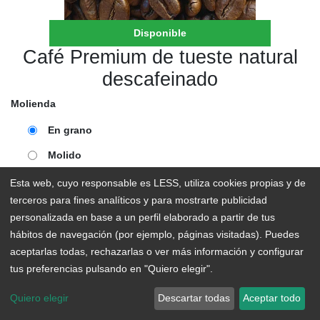
Disponible
Café Premium de tueste natural
descafeinado
Molienda
En grano
Molido
Esta web, cuyo responsable es LESS, utiliza cookies propias y de
2,96
€
/
100
gr
terceros para fines analíticos y para mostrarte publicidad
personalizada en base a un perfil elaborado a partir de tus
2,96
€
hábitos de navegación (por ejemplo, páginas visitadas). Puedes
aceptarlas todas, rechazarlas o ver más información y configurar
AÑADIR AL CARRITO
tus preferencias pulsando en "Quiero elegir".
Quiero elegir
Descartar todas
Aceptar todo
En existencias