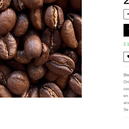
2
2.1
Bl
Or
os
en
ac
Se