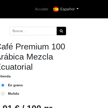
Español
Acceder
afé Premium 100
rábica Mezcla
cuatorial
lienda
En grano
Molido