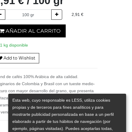
,91
€
/
100
gr
2,91
€
AÑADIR AL CARRITO
1 kg disponible
Add to Wishlist
end de cafés 100% Arábica de alta calidad.
iginarios de Colombia y Brasil con un tueste medio-
curo con mayor desarrollo del grano, que presenta
 taza un perfil más intenso y con cuerpo. Notas
Esta web, cuyo responsable es LESS, utiliza cookies
arameladas y de chocolate.
propias y de terceros para fines analíticos y para
 vende en grano o molido, según tu preferencia.
mostrarte publicidad personalizada en base a un perfil
elaborado a partir de tus hábitos de navegación (por
ejemplo, páginas visitadas). Puedes aceptarlas todas,