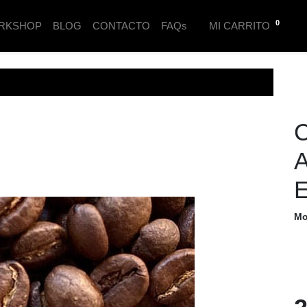
0
RKSHOP
BLOG
CONTACTO
FAQs
MI CARRITO
C
A
E
Mo