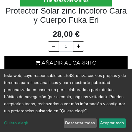
1 Unidades disponible
Protector Solar zinc Incoloro Cara
y Cuerpo Fuka Eri
28,00
€
AÑADIR AL CARRITO
Esta web, cuyo responsable es LESS, utiliza cookies propias y de
1 Unidades disponible
terceros para fines analíticos y para mostrarte publicidad
personalizada en base a un perfil elaborado a partir de tus
Add to Wishlist
hábitos de navegación (por ejemplo, páginas visitadas). Puedes
Protector solar físico, sin nanopartículas, fabricado en Galicia a
aceptarlas todas, rechazarlas o ver más información y configurar
partir de minerales e ingredientes naturales. Se mantiene intacto
tus preferencias pulsando en "Quiero elegir".
durante horas sin necesidad de reaplicar, incluso en el agua,
Quiero elegir
Descartar todas
Aceptar todo
nieve o con sudor. Además, es incoloro, por lo que no deja el
típico rastro blanco de otros protectores solares físicos. Tiene una