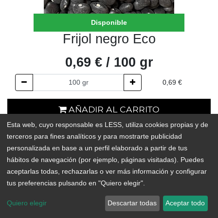
Disponible
Frijol negro Eco
0,69
€
/
100
gr
0,69
€
AÑADIR AL CARRITO
Esta web, cuyo responsable es LESS, utiliza cookies propias y de
En existencias
terceros para fines analíticos y para mostrarte publicidad
personalizada en base a un perfil elaborado a partir de tus
Add to Wishlist
hábitos de navegación (por ejemplo, páginas visitadas). Puedes
aceptarlas todas, rechazarlas o ver más información y configurar
tus preferencias pulsando en "Quiero elegir".
El frijol negro es una alubia de color negro, tamaño esférico y
pequeño. Destacan por su fácil cocción y su versatilidad para
Quiero elegir
Descartar todas
Aceptar todo
preparar casi todo tipo de platos (ya sea como plato único o