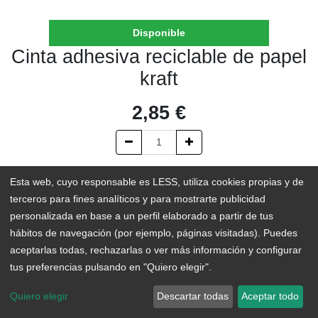
Disponible
Cinta adhesiva reciclable de papel
kraft
2,85
€
AÑADIR AL CARRITO
Esta web, cuyo responsable es LESS, utiliza cookies propias y de
terceros para fines analíticos y para mostrarte publicidad
En existencias
personalizada en base a un perfil elaborado a partir de tus
hábitos de navegación (por ejemplo, páginas visitadas). Puedes
Add to Wishlist
aceptarlas todas, rechazarlas o ver más información y configurar
tus preferencias pulsando en "Quiero elegir".
Cinta para embalar, 100% reciclable, fabricada en papel Kraft y
Quiero elegir
Descartar todas
Aceptar todo
con adhesivo de caucho natural