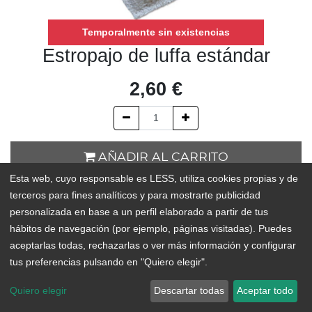
Temporalmente sin existencias
Estropajo de luffa estándar
2,60
€
AÑADIR AL CARRITO
Esta web, cuyo responsable es LESS, utiliza cookies propias y de
Temporalmente sin existencias
terceros para fines analíticos y para mostrarte publicidad
personalizada en base a un perfil elaborado a partir de tus
Add to Wishlist
hábitos de navegación (por ejemplo, páginas visitadas). Puedes
aceptarlas todas, rechazarlas o ver más información y configurar
tus preferencias pulsando en "Quiero elegir".
Estropajo natural de luffa, ideal para la limpieza de la vajilla y la
casa. No rayan y son 100% compostables, lo que los hacen una
Quiero elegir
Descartar todas
Aceptar todo
alternativa genial y sostenible a los estropajos sintéticos.