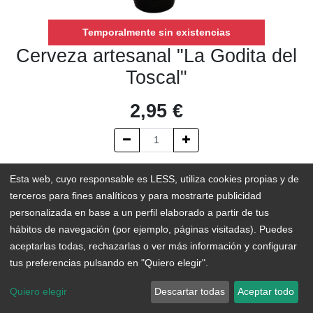
Temporalmente sin existencias
Cerveza artesanal "La Godita del
Toscal"
2,95
€
AÑADIR AL CARRITO
Esta web, cuyo responsable es LESS, utiliza cookies propias y de
terceros para fines analíticos y para mostrarte publicidad
Temporalmente sin existencias
personalizada en base a un perfil elaborado a partir de tus
hábitos de navegación (por ejemplo, páginas visitadas). Puedes
Add to Wishlist
aceptarlas todas, rechazarlas o ver más información y configurar
tus preferencias pulsando en "Quiero elegir".
De color ámbar y aromas predominantemente cítricos y florales,
Quiero elegir
Descartar todas
Aceptar todo
esta cerveza elaborada en Tenerife no te dejará indiferente. En
su fabricación se han empleado distintas variedades de malta y