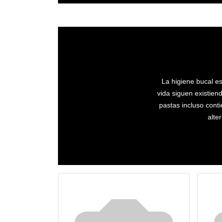
La higiene bucal es
vida siguen existien
pastas incluso cont
alte