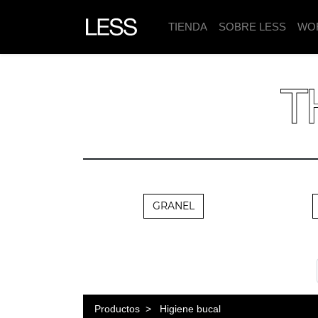
TIENDA
SOBRE LESS
WO
GRANEL
Productos
Higiene bucal