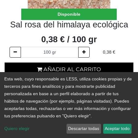
Disponible
Sal rosa del himalaya ecológica
0,38
€
/
100
gr
0,38
€
AÑADIR AL CARRITO
Esta web, cuyo responsable es LESS, utiliza cookies propias y de
En existencias
terceros para fines analíticos y para mostrarte publicidad
personalizada en base a un perfil elaborado a partir de tus
Add to Wishlist
hábitos de navegación (por ejemplo, páginas visitadas). Puedes
aceptarlas todas, rechazarlas o ver más información y configurar
tus preferencias pulsando en "Quiero elegir".
Quiero elegir
Descartar todas
Aceptar todo
Esta sal contiene altas proporciones de algunos minerales, como