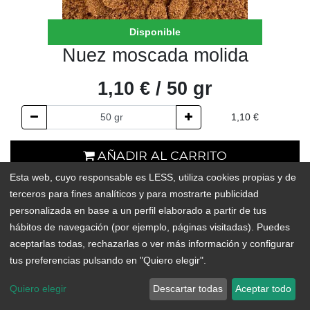
Disponible
Nuez moscada molida
1,10
€
/
50
gr
1,10
€
AÑADIR AL CARRITO
Esta web, cuyo responsable es LESS, utiliza cookies propias y de
En existencias
terceros para fines analíticos y para mostrarte publicidad
personalizada en base a un perfil elaborado a partir de tus
Add to Wishlist
hábitos de navegación (por ejemplo, páginas visitadas). Puedes
aceptarlas todas, rechazarlas o ver más información y configurar
tus preferencias pulsando en "Quiero elegir".
La nuez moscada es una semilla utilizada como especia, muy
valorado culinariamente por su sabor y aroma tanto para platos
Quiero elegir
Descartar todas
Aceptar todo
dulces como salados. La nuez moscada molida, está lista para su