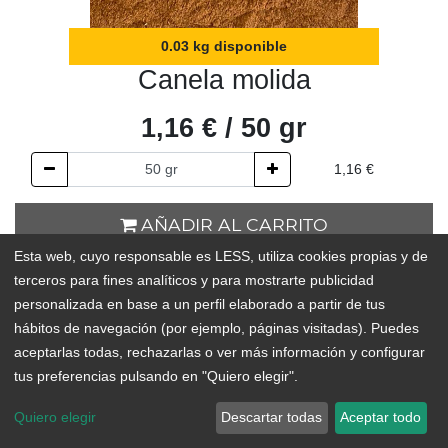
0.03 kg disponible
Canela molida
1,16
€
/
50
gr
1,16
€
AÑADIR AL CARRITO
Esta web, cuyo responsable es LESS, utiliza cookies propias y de
0.03 kg disponible
terceros para fines analíticos y para mostrarte publicidad
personalizada en base a un perfil elaborado a partir de tus
Add to Wishlist
hábitos de navegación (por ejemplo, páginas visitadas). Puedes
aceptarlas todas, rechazarlas o ver más información y configurar
tus preferencias pulsando en "Quiero elegir".
La canela tiene un sabor y un aroma ligeramente intenso, que la
hace una de las especias más populares a nivel mundial para
Quiero elegir
Descartar todas
Aceptar todo
todo tipo de platos, especialmente los dulces. También es muy