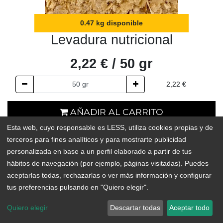
0.47 kg disponible
Levadura nutricional
2,22
€
/
50
gr
2,22
€
AÑADIR AL CARRITO
Esta web, cuyo responsable es LESS, utiliza cookies propias y de
0.47 kg disponible
terceros para fines analíticos y para mostrarte publicidad
personalizada en base a un perfil elaborado a partir de tus
Add to Wishlist
hábitos de navegación (por ejemplo, páginas visitadas). Puedes
aceptarlas todas, rechazarlas o ver más información y configurar
tus preferencias pulsando en "Quiero elegir".
La levadura nutricional enriquecida con B12, tiene un sabor
suave, entre nuez y queso, el cual realzará el sabor de tus
Quiero elegir
Descartar todas
Aceptar todo
preparaciones. Por su sabor, se utiliza mucho como sustituto del