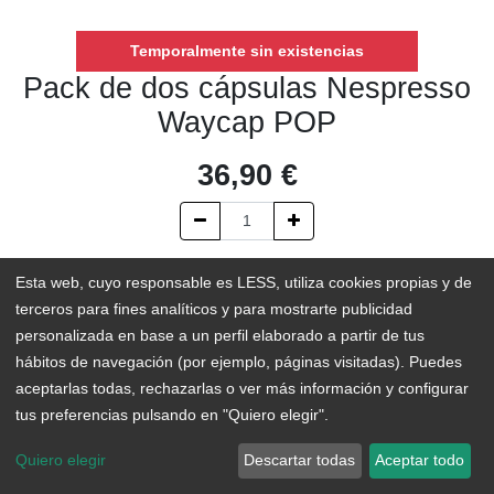
Temporalmente sin existencias
Pack de dos cápsulas Nespresso
Waycap POP
36,90
€
AÑADIR AL CARRITO
Esta web, cuyo responsable es LESS, utiliza cookies propias y de
terceros para fines analíticos y para mostrarte publicidad
Temporalmente sin existencias
personalizada en base a un perfil elaborado a partir de tus
hábitos de navegación (por ejemplo, páginas visitadas). Puedes
Add to Wishlist
aceptarlas todas, rechazarlas o ver más información y configurar
tus preferencias pulsando en "Quiero elegir".
Cada minuto se tiran a la basura 13.500 cápsulas de café en el
Quiero elegir
Descartar todas
Aceptar todo
mundo. Este pack de dos cápsulas reutilizables compatibles con