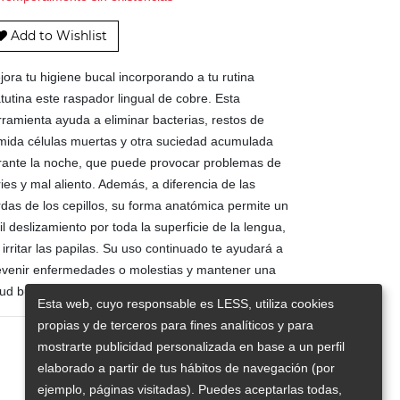
Add to Wishlist
ora tu higiene bucal incorporando a tu rutina
tutina este raspador lingual de cobre. Esta
rramienta ayuda a eliminar bacterias, restos de
mida células muertas y otra suciedad acumulada
rante la noche, que puede provocar problemas de
ies y mal aliento. Además, a diferencia de las
rdas de los cepillos, su forma anatómica permite un
il deslizamiento por toda la superficie de la lengua,
 irritar las papilas. Su uso continuado te ayudará a
evenir enfermedades o molestias y mantener una
lud bucodental completa.
Esta web, cuyo responsable es LESS, utiliza cookies
propias y de terceros para fines analíticos y para
mostrarte publicidad personalizada en base a un perfil
elaborado a partir de tus hábitos de navegación (por
ejemplo, páginas visitadas). Puedes aceptarlas todas,