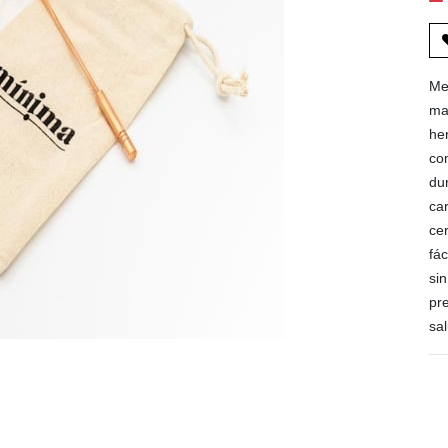
Mej
ma
he
co
du
car
ce
fác
sin
pr
sa