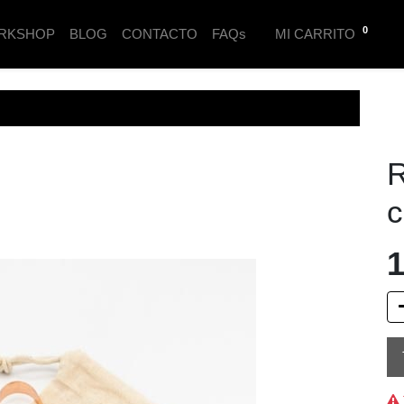
0
RKSHOP
BLOG
CONTACTO
FAQs
MI CARRITO
R
c
1