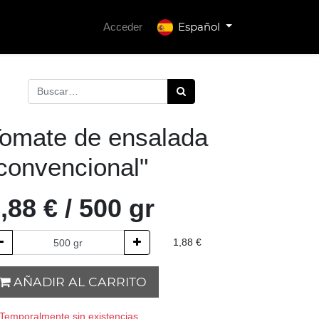
Español
Acceder
omate de ensalada
convencional"
,88
€
/
500
gr
1,88
€
AÑADIR AL CARRITO
Temporalmente sin existencias