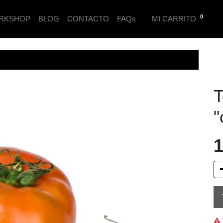
0
RKSHOP
BLOG
CONTACTO
FAQs
MI CARRITO
T
"
1