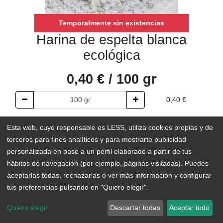
Temporalmente sin existencias
Harina de espelta blanca
ecológica
0,40
€
/
100
gr
0,40
€
AÑADIR AL CARRITO
Esta web, cuyo responsable es LESS, utiliza cookies propias y de
terceros para fines analíticos y para mostrarte publicidad
Temporalmente sin existencias
personalizada en base a un perfil elaborado a partir de tus
hábitos de navegación (por ejemplo, páginas visitadas). Puedes
Add to Wishlist
aceptarlas todas, rechazarlas o ver más información y configurar
tus preferencias pulsando en "Quiero elegir".
Quiero elegir
Descartar todas
Aceptar todo