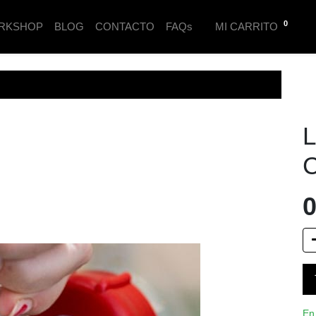
0
RKSHOP
BLOG
CONTACTO
FAQs
MI CARRITO
L
C
0
En