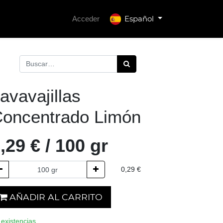
Español
Acceder
avavajillas
oncentrado Limón
,29
€
/
100
gr
0,29
€
AÑADIR AL CARRITO
 existencias