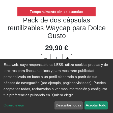
Temporalmente sin existencias
Pack de dos cápsulas
reutilizables Waycap para Dolce
Gusto
29,90
€
Esta web, cuyo responsable es LESS, utiliza cookies propias y de
terceros para fines analíticos y para mostrarte publicidad
AÑADIR AL CARRITO
personalizada en base a un perfil elaborado a partir de tus
hábitos de navegación (por ejemplo, páginas visitadas). Puedes
Temporalmente sin existencias
aceptarlas todas, rechazarlas o ver más información y configurar
tus preferencias pulsando en "Quiero elegir".
Add to Wishlist
Quiero elegir
Descartar todas
Aceptar todo
Cada minuto se tiran a la basura 13.500 cápsulas de café en el