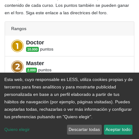
contenido de cada curso. Los puntos también se pueden ganar
en el foro. Siga este enlace a las directrices del foro.
Rangos
Doctor
punto
s
10.000
Master
punto
s
2.000
Esta web, cuyo responsable es LESS, utiliza cookies propias y de
Aprendiz
terceros para fines analíticos y para mostrarte publicidad
punto
s
500
personalizada en base a un perfil elaborado a partir de tus
hábitos de navegación (por ejemplo, páginas visitadas). Puedes
Estudiante
aceptarlas todas, rechazarlas o ver más información y configurar
punto
s
100
tus preferencias pulsando en "Quiero elegir".
Newbie
Quiero elegir
Descartar todas
Aceptar todo
punto
s
1