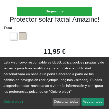
Disponible
Protector solar facial Amazinc!
Tono
11,95
€
Esta web, cuyo responsable es LESS, utiliza cookies propias y de
terceros para fines analíticos y para mostrarte publicidad
personalizada en base a un perfil elaborado a partir de tus
AÑADIR AL CARRITO
hábitos de navegación (por ejemplo, páginas visitadas). Puedes
aceptarlas todas, rechazarlas o ver más información y configurar
En existencias
tus preferencias pulsando en "Quiero elegir".
Add to Wishlist
Quiero elegir
Descartar todas
Aceptar todo