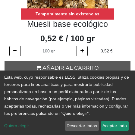
Temporalmente sin existencias
Muesli base ecológico
0,52
€
/
100
gr
0,52
€
AÑADIR AL CARRITO
Esta web, cuyo responsable es LESS, utiliza cookies propias y de
Temporalmente sin existencias
terceros para fines analíticos y para mostrarte publicidad
personalizada en base a un perfil elaborado a partir de tus
Add to Wishlist
hábitos de navegación (por ejemplo, páginas visitadas). Puedes
aceptarlas todas, rechazarlas o ver más información y configurar
Combinación de copos de avena, semillas, arroz inflado, copos
tus preferencias pulsando en "Quiero elegir".
de maíz y pasas. Saciante y versátil, se puede combinar con
leche, bebida vegetal o yogurt y fruta para un desayuno
Quiero elegir
Descartar todas
Aceptar todo
completo, cargado de fibra y nutrientes.