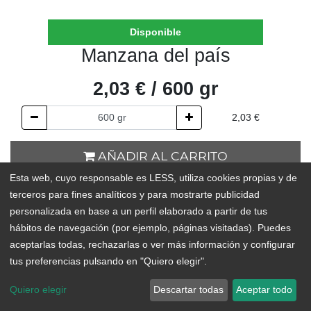
Disponible
Manzana del país
2,03
€
/
600
gr
2,03
€
AÑADIR AL CARRITO
Esta web, cuyo responsable es LESS, utiliza cookies propias y de
En existencias
terceros para fines analíticos y para mostrarte publicidad
personalizada en base a un perfil elaborado a partir de tus
Add to Wishlist
hábitos de navegación (por ejemplo, páginas visitadas). Puedes
aceptarlas todas, rechazarlas o ver más información y configurar
tus preferencias pulsando en "Quiero elegir".
ORIGEN:
Tenerife
Quiero elegir
Descartar todas
Aceptar todo
IMPORTANTE: Puedes hacer tu pedido de frescos hasta 48h
antes del día de reparto. Todos los pedidos realizados después