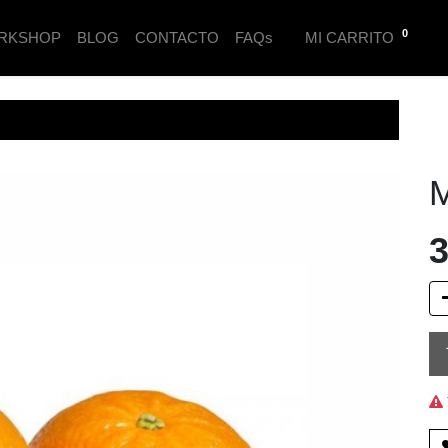
0
RKSHOP
BLOG
CONTACTO
FAQs
MI CARRITO
M
3