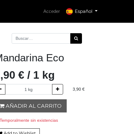
Español
Acceder
andarina Eco
,90
€
/
1
kg
3,90
€
AÑADIR AL CARRITO
Temporalmente sin existencias
Add to Wishlist