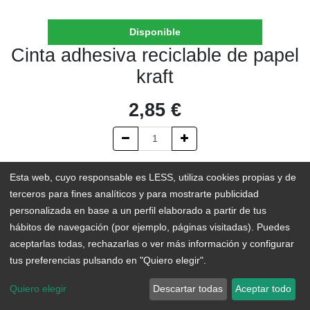
Disponible
Cinta adhesiva reciclable de papel
kraft
2,85
€
AÑADIR AL CARRITO
Esta web, cuyo responsable es LESS, utiliza cookies propias y de
terceros para fines analíticos y para mostrarte publicidad
En existencias
personalizada en base a un perfil elaborado a partir de tus
hábitos de navegación (por ejemplo, páginas visitadas). Puedes
Add to Wishlist
aceptarlas todas, rechazarlas o ver más información y configurar
tus preferencias pulsando en "Quiero elegir".
Cinta para embalar, 100% reciclable, fabricada en papel Kraft y
Quiero elegir
Descartar todas
Aceptar todo
con adhesivo de caucho natural