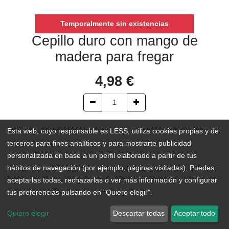
Temporalmente sin existencias
Cepillo duro con mango de
madera para fregar
4,98
€
AÑADIR AL CARRITO
Esta web, cuyo responsable es LESS, utiliza cookies propias y de
terceros para fines analíticos y para mostrarte publicidad
Temporalmente sin existencias
personalizada en base a un perfil elaborado a partir de tus
hábitos de navegación (por ejemplo, páginas visitadas). Puedes
Add to Wishlist
aceptarlas todas, rechazarlas o ver más información y configurar
tus preferencias pulsando en "Quiero elegir".
Este cepillo es una excelente alternativa para fregar platos y ollas
Quiero elegir
Descartar todas
Aceptar todo
sin recurrir a los tradicionales estropajos o esponjas sintéticas, las
cuales además de ser fuente de microplásticos, no son