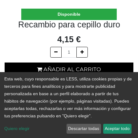
Disponible
Recambio para cepillo duro
4,15
€
AÑADIR AL CARRITO
Esta web, cuyo responsable es LESS, utiliza cookies propias y de
En existencias
terceros para fines analíticos y para mostrarte publicidad
personalizada en base a un perfil elaborado a partir de tus
Add to Wishlist
hábitos de navegación (por ejemplo, páginas visitadas). Puedes
aceptarlas todas, rechazarlas o ver más información y configurar
tus preferencias pulsando en "Quiero elegir".
Alarga la vida de tu cepillo para fregar con este recambio de
madera y fibras vegetales de dureza alta.
Quiero elegir
Descartar todas
Aceptar todo