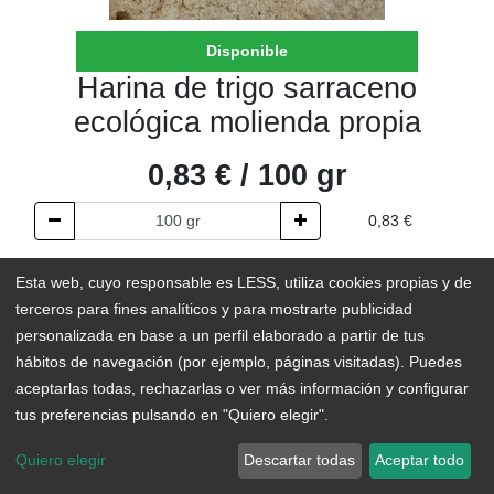
Disponible
Harina de trigo sarraceno
ecológica molienda propia
0,83
€
/
100
gr
0,83
€
AÑADIR AL CARRITO
Esta web, cuyo responsable es LESS, utiliza cookies propias y de
terceros para fines analíticos y para mostrarte publicidad
En existencias
personalizada en base a un perfil elaborado a partir de tus
hábitos de navegación (por ejemplo, páginas visitadas). Puedes
Add to Wishlist
aceptarlas todas, rechazarlas o ver más información y configurar
tus preferencias pulsando en "Quiero elegir".
Elaborada 100% con trigo sarraceno en nuestro molino, esta
Quiero elegir
Descartar todas
Aceptar todo
harina puede usarse para recetas dulces y saladas. Además,
tiene un perfil nutricional superior al de las harinas