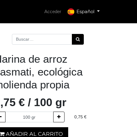
Español
Acceder
arina de arroz
asmati, ecológica
olienda propia
,75
€
/
100
gr
0,75
€
AÑADIR AL CARRITO