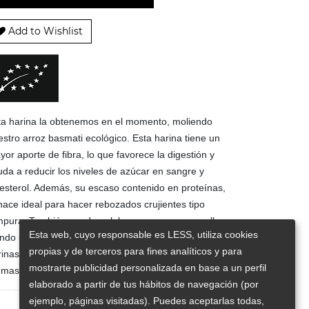
Add to Wishlist
ta harina la obtenemos en el momento, moliendo
estro arroz basmati ecológico. Esta harina tiene un
or aporte de fibra, lo que favorece la digestión y
uda a reducir los niveles de azúcar en sangre y
lesterol. Además, su escaso contenido en proteínas,
hace ideal para hacer rebozados crujientes tipo
mpura. También pueden elaborarse masas con ella,
Esta web, cuyo responsable es LESS, utiliza cookies
endo una buena alternativa como sustituto de las
propias y de terceros para fines analíticos y para
rinas convencionales (incluso para elaborar panes
mostrarte publicidad personalizada en base a un perfil
 masa madre sin gluten).
elaborado a partir de tus hábitos de navegación (por
ejemplo, páginas visitadas). Puedes aceptarlas todas,