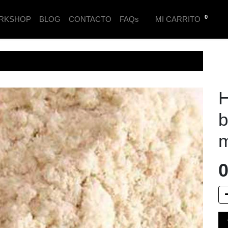
0
RKSHOP
BLOG
CONTACTO
FAQs
MI CARRITO
H
b
m
0