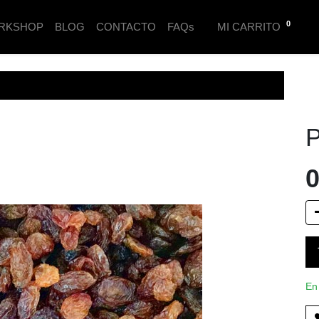
0
RKSHOP
BLOG
CONTACTO
FAQs
MI CARRITO
P
0
En