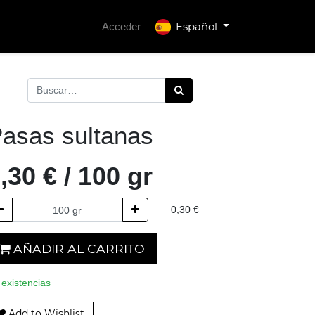
Español
Acceder
asas sultanas
,30
€
/
100
gr
0,30
€
AÑADIR AL CARRITO
 existencias
Add to Wishlist