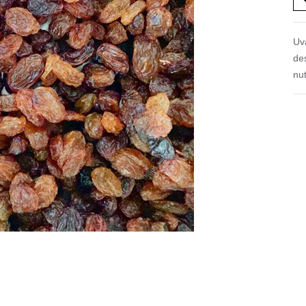
Uv
de
nut