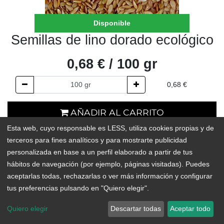
Disponible
Semillas de lino dorado ecológico
0,68
€
/
100
gr
0,68
€
AÑADIR AL CARRITO
Esta web, cuyo responsable es LESS, utiliza cookies propias y de
En existencias
terceros para fines analíticos y para mostrarte publicidad
personalizada en base a un perfil elaborado a partir de tus
Add to Wishlist
hábitos de navegación (por ejemplo, páginas visitadas). Puedes
aceptarlas todas, rechazarlas o ver más información y configurar
tus preferencias pulsando en "Quiero elegir".
Quiero elegir
Descartar todas
Aceptar todo
Aunque menos conocido que el lino marrón, el lino dorado es