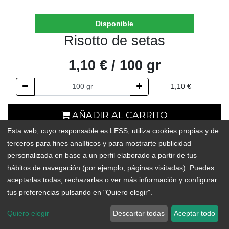
Disponible
Risotto de setas
1,10
€
/
100
gr
1,10
€
AÑADIR AL CARRITO
Esta web, cuyo responsable es LESS, utiliza cookies propias y de
En existencias
terceros para fines analíticos y para mostrarte publicidad
personalizada en base a un perfil elaborado a partir de tus
Add to Wishlist
hábitos de navegación (por ejemplo, páginas visitadas). Puedes
aceptarlas todas, rechazarlas o ver más información y configurar
tus preferencias pulsando en "Quiero elegir".
Mezcla de arroz con vegetales deshidratados y boletus, ideal
para preparar una sabrosa comida en pocos minutos.
Quiero elegir
Descartar todas
Aceptar todo