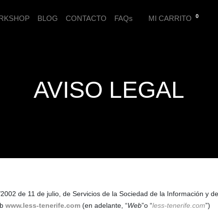
0
RKSHOP
BLOG
CONTACTO
FAQs
MI CARRITO
AVISO LEGAL
/2002 de 11 de julio, de Servicios de la Sociedad de la Información y 
eb
www.less-tenerife.com
(en adelante, “
Web
”o “
less-tenerife.com
”)