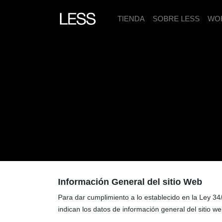
TIENDA
SOBRE LESS
WO
Información General del sitio Web
Para dar cumplimiento a lo establecido en la Ley 34
indican los datos de información general del sitio w